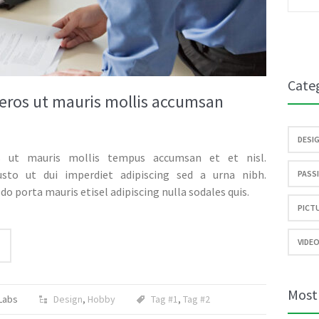
etter
Cate
 eros ut mauris mollis accumsan
DESIG
s ut mauris mollis tempus accumsan et et nisl.
usto ut dui imperdiet adipiscing sed a urna nibh.
PASSI
 porta mauris etisel adipiscing nulla sodales quis.
PICTU
VIDEO
Most
Labs
Design
,
Hobby
Tag #1
,
Tag #2