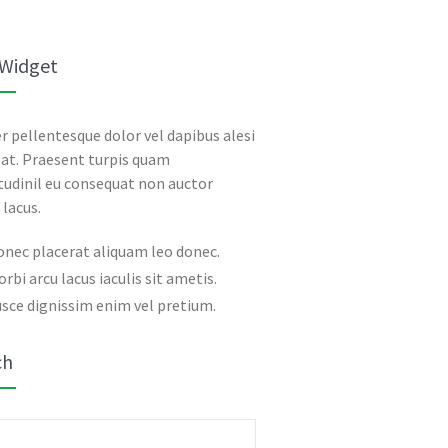
 Widget
r pellentesque dolor vel dapibus alesi
at. Praesent turpis quam
itudinil eu consequat non auctor
 lacus.
onec placerat aliquam leo donec.
rbi arcu lacus iaculis sit ametis.
sce dignissim enim vel pretium.
ch