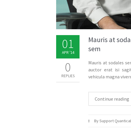
Mauris at soda
01
sem
APR '14
0
Mauris at sodales sem
auctor erat isi sag
REPLIES
vehicula magna viver
Continue reading
By Support Quantica