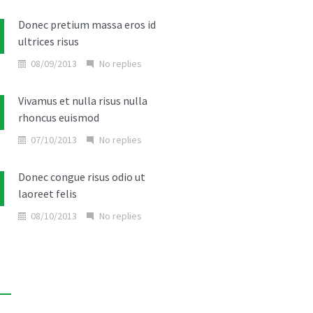
Donec pretium massa eros id
ultrices risus
08/09/2013
No replies
Vivamus et nulla risus nulla
rhoncus euismod
07/10/2013
No replies
Donec congue risus odio ut
laoreet felis
08/10/2013
No replies
Etiam augue erat porttitor
fringilla consectetur
06/11/2013
No replies