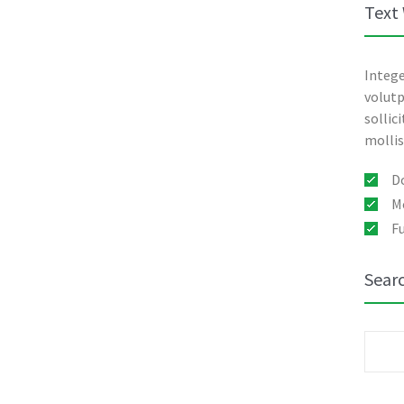
Text
Intege
volutp
sollic
mollis
D
Mo
Fu
Sear
Søk
etter