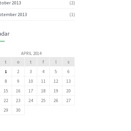
tober 2013
(2)
Aenean vel dolor volutpat
sollicitudin neque rhon
ptember 2013
(1)
05/01/2014
No replies
ndar
Maecenas risus metus malesuada
ut libero in
03/02/2014
No replies
APRIL 2014
t
o
t
f
l
s
Cras elit ligula scelerisque
1
2
3
4
5
6
accumsan tristique quis
8
9
10
11
12
13
04/02/2014
No replies
15
16
17
18
19
20
Donec in laoreet nisi fusce aliquet
22
23
24
25
26
27
ante vitae
29
30
02/03/2014
No replies