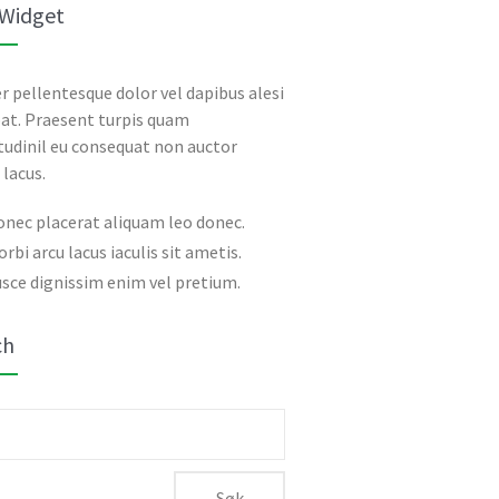
 Widget
r pellentesque dolor vel dapibus alesi
at. Praesent turpis quam
itudinil eu consequat non auctor
 lacus.
onec placerat aliquam leo donec.
rbi arcu lacus iaculis sit ametis.
sce dignissim enim vel pretium.
ch
: