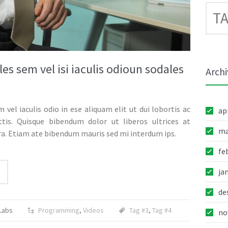
TA
07
NOV
les sem vel isi iaculis odioun sodales
05
Archi
DES
 vel iaculis odio in ese aliquam elit ut dui lobortis ac
ap
ittis. Quisque bibendum dolor ut liberos ultrices at
06
ma
ra. Etiam ate bibendum mauris sed mi interdum ips.
DES
fe
ja
04
de
JAN
Labs
Programming
,
Videos
Tag #3
,
Tag #4
no