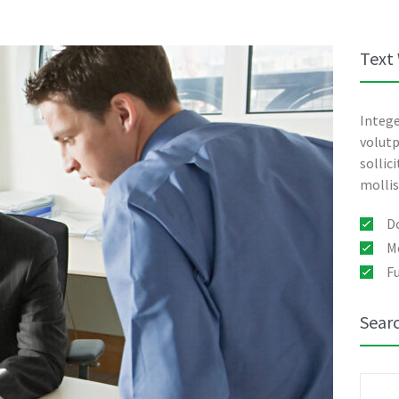
Text
Intege
volutp
sollic
mollis
D
Mo
Fu
Sear
Søk