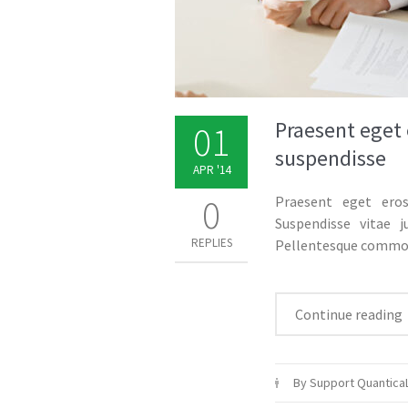
Praesent eget
01
suspendisse
APR '14
0
Praesent eget ero
Suspendisse vitae j
REPLIES
Pellentesque commodo
Continue reading
By Support Quantica