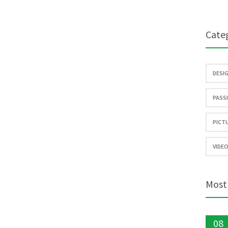
Cate
DESIG
PASSI
PICTU
VIDEO
Most
08