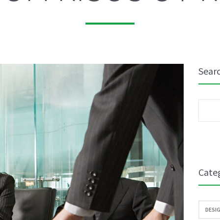
Sear
Søk
etter
Cate
DESIG