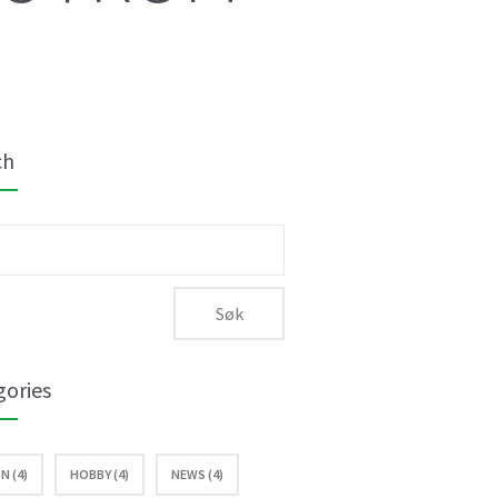
ch
:
gories
N (4)
HOBBY (4)
NEWS (4)