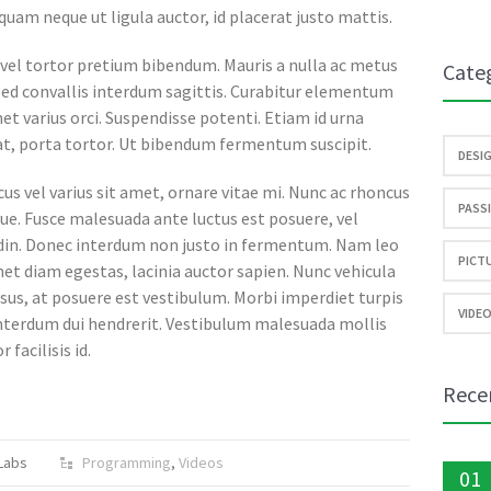
liquam neque ut ligula auctor, id placerat justo mattis.
05
JAN
 vel tortor pretium bibendum. Mauris a nulla ac metus
Cate
Sed convallis interdum sagittis. Curabitur elementum
met varius orci. Suspendisse potenti. Etiam id urna
t at, porta tortor. Ut bibendum fermentum suscipit.
04
DESIG
JAN
us vel varius sit amet, ornare vitae mi. Nunc ac rhoncus
PASSI
ue. Fusce malesuada ante luctus est posuere, vel
tudin. Donec interdum non justo in fermentum. Nam leo
PICTU
amet diam egestas, lacinia auctor sapien. Nunc vehicula
06
DES
us, at posuere est vestibulum. Morbi imperdiet turpis
VIDEO
interdum dui hendrerit. Vestibulum malesuada mollis
 facilisis id.
05
Rece
DES
Labs
Programming
,
Videos
01