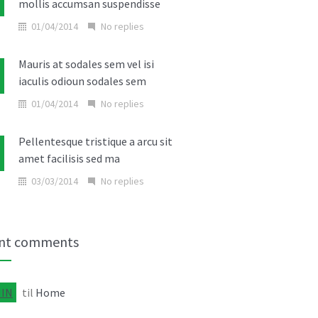
mollis accumsan suspendisse
Aliquam placerat convallis ligula
non tempor
01/04/2014
No replies
07/11/2013
No replies
Mauris at sodales sem vel isi
iaculis odioun sodales sem
Etiam augue erat porttitor
fringilla consectetur
01/04/2014
No replies
06/11/2013
No replies
Pellentesque tristique a arcu sit
amet facilisis sed ma
03/03/2014
No replies
Donec in laoreet nisi fusce aliquet
ante vitae
nt comments
02/03/2014
No replies
IN
til
Home
Cras elit ligula scelerisque
accumsan tristique quis