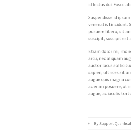
id lectus dui. Fusce a
Suspendisse id ipsum
venenatis tincidunt. 
posuere libero, sit a
suscipit, suscipit es
Etiam dolor mi, rhonc
arcu, nec aliquam aug
auctor lacus sollici
sapien, ultrices sit 
augue quis magna curs
ac enim posuere, ut 
augue, ac iaculis tortor
By Support Quantica