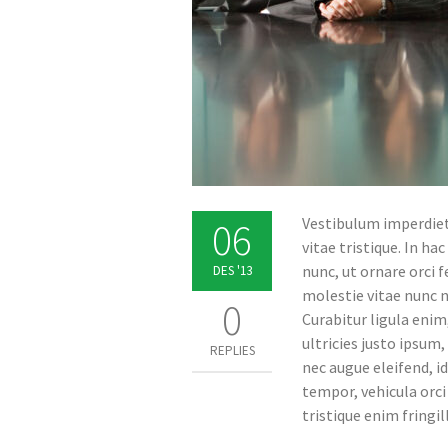
Vestibulum imperdiet
06
vitae tristique. In h
nunc, ut ornare orci f
DES '13
molestie vitae nunc ne
0
Curabitur ligula enim,
ultricies justo ipsum,
REPLIES
nec augue eleifend, id
tempor, vehicula orci i
tristique enim fringil