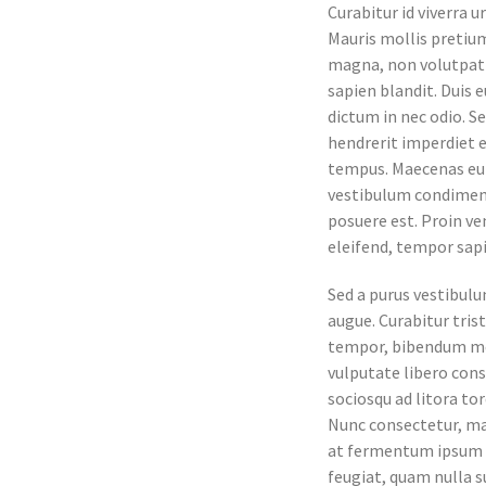
Curabitur id viverra u
Mauris mollis pretium
magna, non volutpat a
sapien blandit. Duis 
dictum in nec odio. S
hendrerit imperdiet e
tempus. Maecenas eu 
vestibulum condimentu
posuere est. Proin ve
eleifend, tempor sapi
Sed a purus vestibulu
augue. Curabitur tris
tempor, bibendum met
vulputate libero conse
sociosqu ad litora to
Nunc consectetur, ma
at fermentum ipsum l
feugiat, quam nulla su