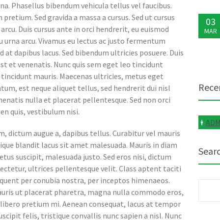
rna. Phasellus bibendum vehicula tellus vel faucibus.
 pretium. Sed gravida a massa a cursus. Sed ut cursus
03
rcu. Duis cursus ante in orci hendrerit, eu euismod
MAR
eu urna arcu. Vivamus eu lectus ac justo fermentum
ed at dapibus lacus. Sed bibendum ultricies posuere. Duis
st et venenatis. Nunc quis sem eget leo tincidunt
02
tincidunt mauris. Maecenas ultricies, metus eget
MAR
Rece
m, est neque aliquet tellus, sed hendrerit dui nisl
nenatis nulla et placerat pellentesque. Sed non orci
en quis, vestibulum nisi.
ADM
04
m, dictum augue a, dapibus tellus. Curabitur vel mauris
FEB
tique blandit lacus sit amet malesuada. Mauris in diam
Sear
us suscipit, malesuada justo. Sed eros nisi, dictum
ctetur, ultrices pellentesque velit. Class aptent taciti
rquent per conubia nostra, per inceptos himenaeos.
03
Søk
uris ut placerat pharetra, magna nulla commodo eros,
FEB
etter
ibero pretium mi. Aenean consequat, lacus at tempor
scipit felis, tristique convallis nunc sapien a nisl. Nunc