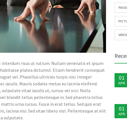
PASSI
PICTU
VIDEO
Rece
 interdum risus ut rutrum. Nullam venenatis et ipsum
ac habitasse platea dictumst. Etiam hendrerit consequat
eugiat vel. Phasellus ultricies turpis nisi. Integer
01
APR
c iaculis. Mauris sodales metus eu lacinia eleifend.
 vulputate vitae iaculis ut, cursus vel orci. Nulla
 vel blandit tellus pellentesque in. Sed pharetra tellus
 mattis urna cursus. Fusce in erat tellus. Sed quis erat
01
n, lacinia nisi. Sed vitae libero nisl. Pellentesque at elit
APR
la vulputate.