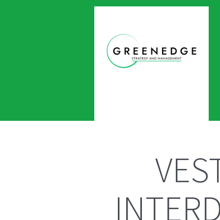
VES
INTER