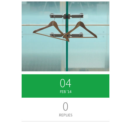
04
FEB '14
0
REPLIES