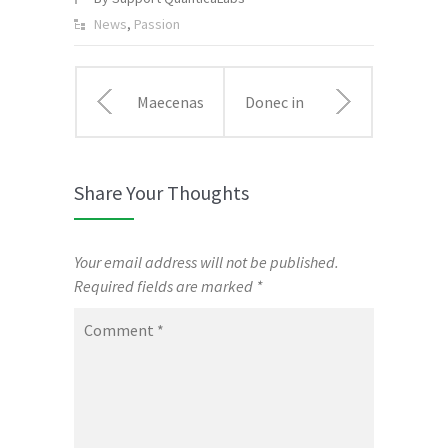
News
,
Passion
Maecenas
Donec in
risus
laoreet
Share Your Thoughts
metus
nisi fusce
malesuada
aliquet
Your email address will not be published.
Required fields are marked
*
ut libero
ante
Comment
*
in
vitae