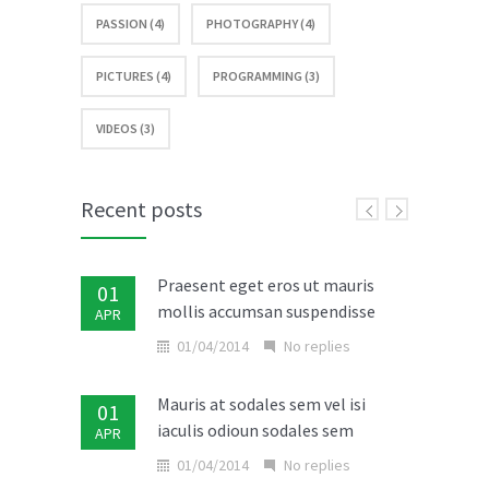
04/01/2014
No replies
PASSION (4)
PHOTOGRAPHY (4)
PICTURES (4)
PROGRAMMING (3)
Vestibulum imperdiet interdum
06
risus ut rutrum
DEC
VIDEOS (3)
06/12/2013
No replies
Donec condimentum diam nisl
05
Recent posts
rutrum rutrum
DEC
05/12/2013
No replies
Praesent eget eros ut mauris
01
mollis accumsan suspendisse
APR
Aliquam placerat convallis ligula
07
non tempor
01/04/2014
No replies
NOV
07/11/2013
No replies
Mauris at sodales sem vel isi
01
iaculis odioun sodales sem
APR
Etiam augue erat porttitor
06
fringilla consectetur
01/04/2014
No replies
NOV