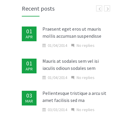
Recent posts
Praesent eget eros ut mauris
01
mollis accumsan suspendisse
APR
01/04/2014
No replies
Mauris at sodales sem vel isi
01
iaculis odioun sodales sem
APR
01/04/2014
No replies
Pellentesque tristique a arcu sit
03
amet facilisis sed ma
MAR
03/03/2014
No replies
Donec in laoreet nisi fusce aliquet
02