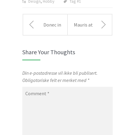
Design
,
Hobby
Tag #1
Donec in
Mauris at
laoreet
sodales
Share Your Thoughts
nisi fusce
sem vel
aliquet
isi iaculis
Din e-postadresse vil ikke bli publisert.
Obligatoriske felt er merket med
*
ante
odioun
Comment
*
vitae
sodales
sem