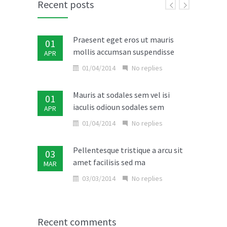
Recent posts
Praesent eget eros ut mauris
01
mollis accumsan suspendisse
APR
01/04/2014
No replies
Mauris at sodales sem vel isi
01
iaculis odioun sodales sem
APR
01/04/2014
No replies
Pellentesque tristique a arcu sit
03
amet facilisis sed ma
MAR
03/03/2014
No replies
Donec in laoreet nisi fusce aliquet
02
ante vitae
MAR
Recent comments