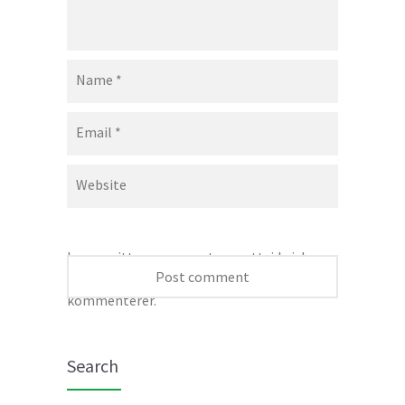
Name
*
Email
*
Website
Lagre mitt navn, e-post og nettside i denne
nettleseren for neste gang jeg
kommenterer.
Search